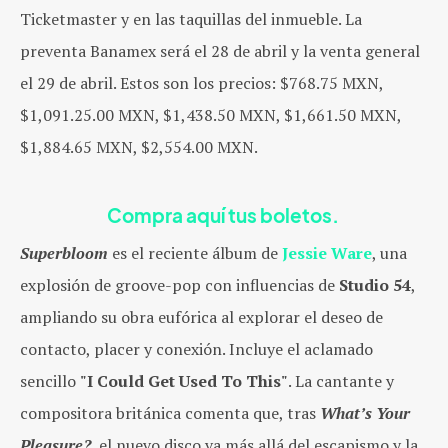
Ticketmaster y en las taquillas del inmueble. La
preventa Banamex será el 28 de abril y la venta general
el 29 de abril. Estos son los precios: $768.75 MXN,
$1,091.25.00 MXN, $1,438.50 MXN, $1,661.50 MXN,
$1,884.65 MXN, $2,554.00 MXN.
Compra aquí tus boletos.
Superbloom
es el reciente álbum de
Jessie Ware
, una
explosió
n de groove-pop con
influencias de
Studio 54
,
ampliando su obra eufórica al explorar el deseo de
contacto, placer y conexión. Incluye el aclamado
sencillo
"I Could Get Used To This"
. La cantante y
compositora británica comenta que, tras
What’s Your
Pleasure?
, el nuevo disco va más allá del escapismo y la