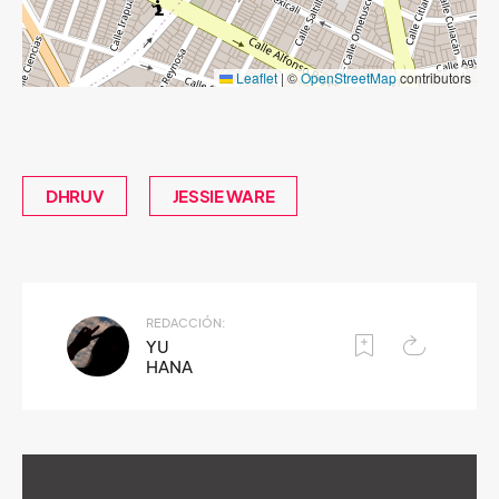
Leaflet
|
©
OpenStreetMap
contributors
DHRUV
JESSIE WARE
REDACCIÓN:
YU
HANA