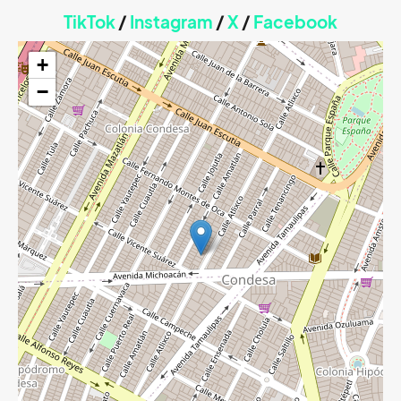
TikTok
/
Instagram
/
X
/
Faceb
ook
+
−