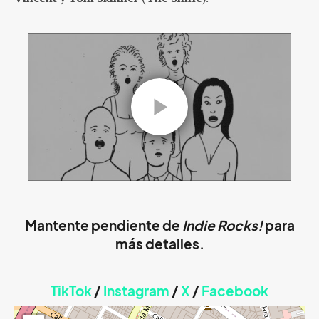
Mantente pendiente de
Indie Rocks!
para
más detalles.
TikTok
/
Instagram
/
X
/
Faceb
ook