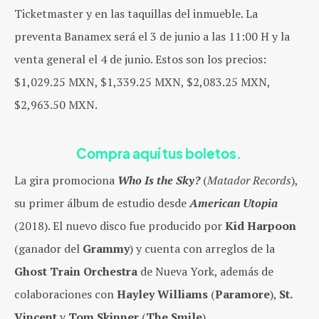
Ticketmaster y en las taquillas del inmueble. La
preventa Banamex será el 3 de junio a las 11:00 H y la
venta general el 4 de junio. Estos son los precios:
$1,029.25 MXN, $1,339.25 MXN, $2,083.25 MXN,
$2,963.50 MXN.
Compra aquí tus boletos.
La gira promociona
Who Is the Sky?
(
Matador Records
),
su primer álbum de estudio desde
American Utopia
(2018). El nuevo disco fue producido por
Kid Harpoon
(ganador del
Grammy
) y cuenta con arreglos de la
Ghost Train Orchestra
de Nueva York, además de
colaboraciones con
Hayley Williams
(
Paramore
),
St.
Vincent
y
Tom Skinner
(
The Smile
).