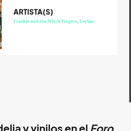
ARTISTA(S)
Frankie and the Witch Fingers
L'eclair
lia y vinilos en el
Foro