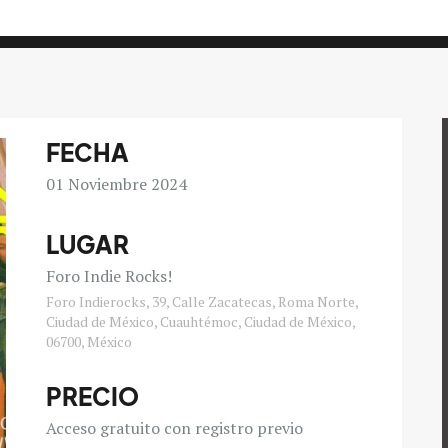
FECHA
01
Noviembre 2024
LUGAR
Foro Indie Rocks!
Foro Indierocks, 39, Calle Zacatecas, Roma Norte,
Ciudad de México, Cuauhtémoc, Ciudad de México,
06700, México
PRECIO
Acceso gratuito con registro previo