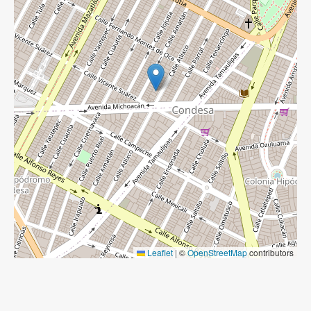
Leaflet
|
©
OpenStreetMap
contributors