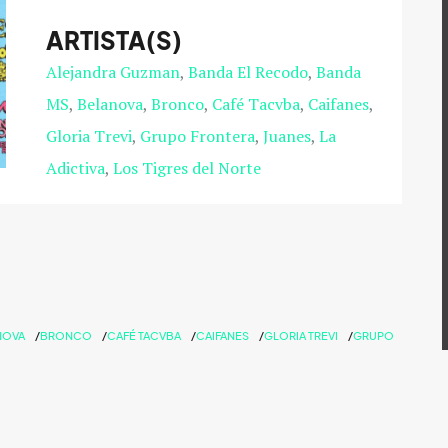
ARTISTA(S)
Alejandra Guzman
Banda El Recodo
Banda
MS
Belanova
Bronco
Café Tacvba
Caifanes
Gloria Trevi
Grupo Frontera
Juanes
La
Adictiva
Los Tigres del Norte
NOVA
BRONCO
CAFÉ TACVBA
CAIFANES
GLORIA TREVI
GRUPO