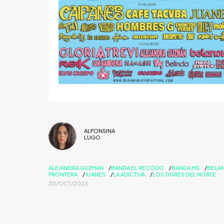
ALFONSINA
LUGO
ALEJANDRA GUZMAN
BANDA EL RECODO
BANDA MS
BELA
FRONTERA
JUANES
LA ADICTIVA
LOS TIGRES DEL NORTE
30/OCT/2023