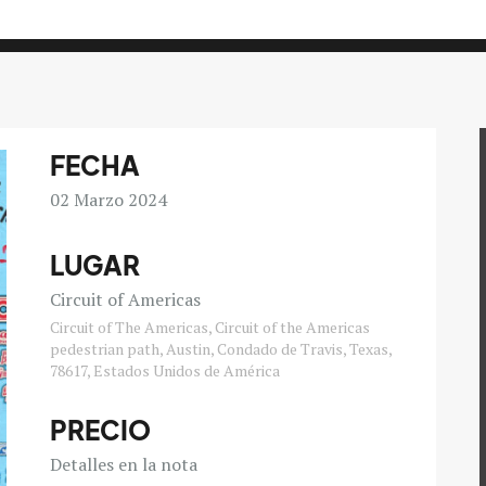
FECHA
02
Marzo 2024
LUGAR
Circuit of Americas
Circuit of The Americas, Circuit of the Americas
pedestrian path, Austin, Condado de Travis, Texas,
78617, Estados Unidos de América
PRECIO
Detalles en la nota