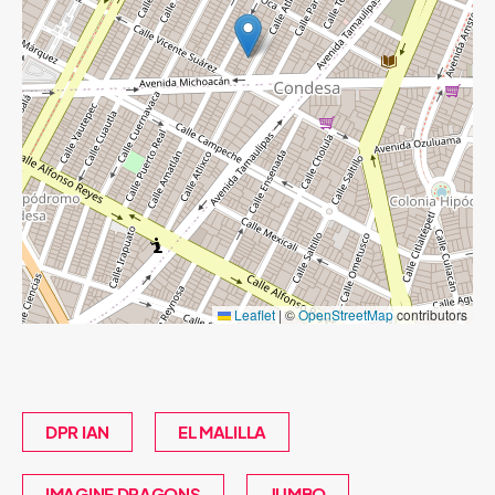
Leaflet
|
©
OpenStreetMap
contributors
DPR IAN
EL MALILLA
IMAGINE DRAGONS
JUMBO