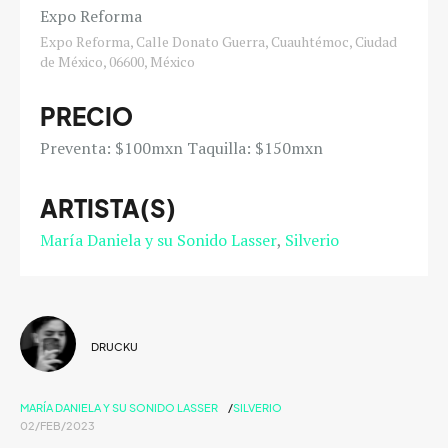
Expo Reforma
Expo Reforma, Calle Donato Guerra, Cuauhtémoc, Ciudad
de México, 06600, México
PRECIO
Preventa: $100mxn Taquilla: $150mxn
ARTISTA(S)
María Daniela y su Sonido Lasser
Silverio
DRUCKU
MARÍA DANIELA Y SU SONIDO LASSER
SILVERIO
02/FEB/2023