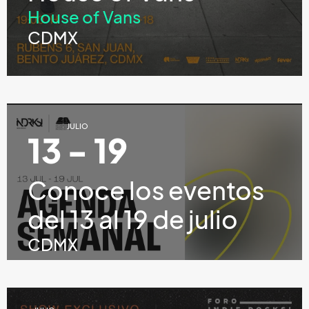
House of Vans
CDMX
JULIO
13 - 19
Conoce los eventos
del 13 al 19 de julio
CDMX