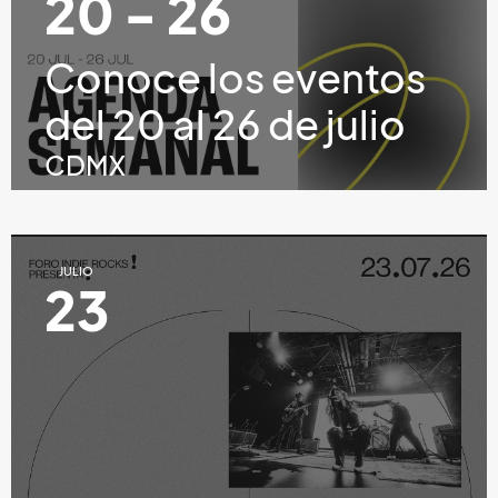
20 - 26
Conoce los eventos
del 20 al 26 de julio
CDMX
JULIO
23