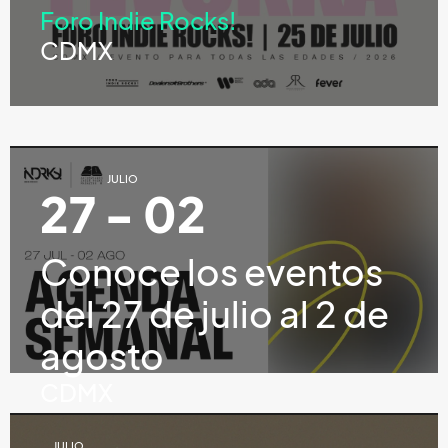
Foro Indie Rocks!
CDMX
JULIO
27 - 02
Conoce los eventos
del 27 de julio al 2 de
agosto
CDMX
JULIO