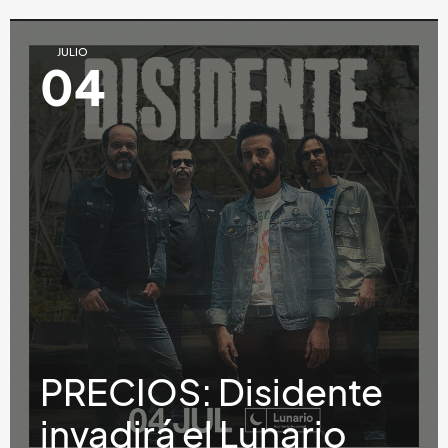
JULIO
04
PRECIOS: Disidente
invadirá el Lunario