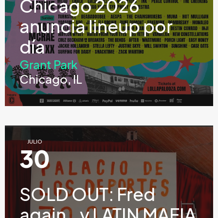
Chicago 2026
anuncia lineup por
día
Grant Park
Chicago, IL
JULIO
30
SOLD OUT: Fred
again.. y LATIN MAFIA