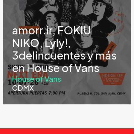
amorr.ir, FOKIU
NIKO, Lyly!,
3delincuentes y más
en House of Vans
House of Vans
CDMX